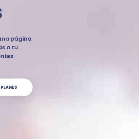
s
 una página
s a tu
entes
 PLANES